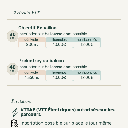
2 circuits VTT
Objectif Echaillon
30
Inscription sur helloasso.com possible
km
dénivelé+
licenciés
non licenciés
800m.
10,00€
12,00€
Prélenfrey au balcon
40
Inscription sur helloasso.com possible
km
dénivelé+
licenciés
non licenciés
1 350m.
10,00€
12,00€
Prestations
VTTAE (VTT Électriques) autorisés sur les
parcours
Inscription possible sur place le jour même