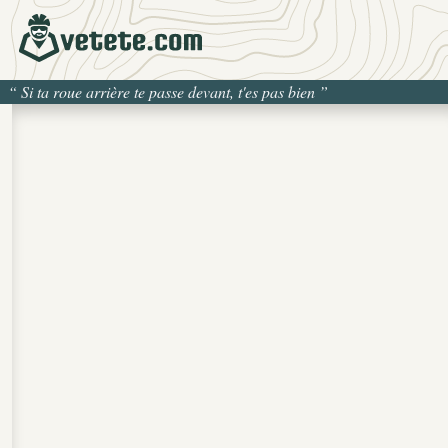
“
Si ta roue arrière te passe devant, t'es pas bien
”