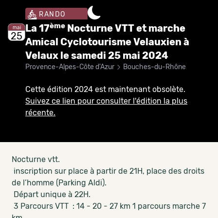
RANDO
ème
La 17
Nocturne VTT et marche
mai
25
Amical Cyclotourisme Velauxien à
Velaux le samedi 25 mai 2024
Provence-Alpes-Côte d'Azur
Bouches-du-Rhône
Cette édition 2024 est maintenant obsolète.
Suivez ce lien pour consulter l'édition la plus
récente.
Nocturne vtt.
inscription sur place à partir de 21H, place des droits
de l’homme (Parking Aldi).
Départ unique à 22H.
3 Parcours VTT : 14 - 20 - 27 km 1 parcours marche 7
km