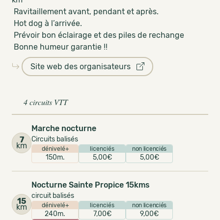
Ravitaillement avant, pendant et après.
Hot dog à l’arrivée.
Prévoir bon éclairage et des piles de rechange
Bonne humeur garantie !!
Site web des organisateurs
4 circuits VTT
Marche nocturne
7
Circuits balisés
km
dénivelé+
licenciés
non licenciés
150m.
5,00€
5,00€
Nocturne Sainte Propice 15kms
circuit balisés
15
dénivelé+
licenciés
non licenciés
km
240m.
7,00€
9,00€