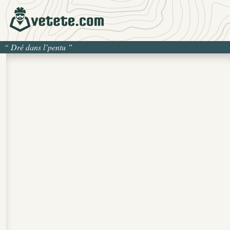
“
Dré dans l’pentu
”