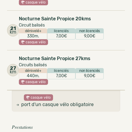
casque vélo
Nocturne Sainte Propice 20kms
Circuit balisés
21
dénivelé+
licenciés
non licenciés
km
330m.
7,00€
9,00€
casque vélo
Nocturne Sainte Propice 27kms
Circuits balisés
27
dénivelé+
licenciés
non licenciés
km
440m.
7,00€
9,00€
casque vélo
casque vélo
port d'un casque vélo obligatoire
Prestations