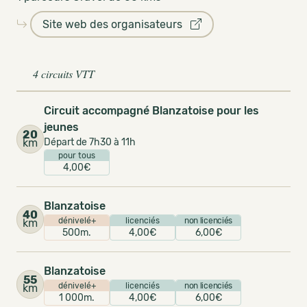
Site web des organisateurs
4 circuits VTT
Circuit accompagné Blanzatoise pour les
jeunes
20
km
Départ de 7h30 à 11h
pour tous
4,00€
Blanzatoise
40
dénivelé+
licenciés
non licenciés
km
500m.
4,00€
6,00€
Blanzatoise
55
dénivelé+
licenciés
non licenciés
km
1 000m.
4,00€
6,00€