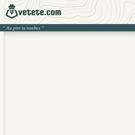
“
Au pire tu tombes
”