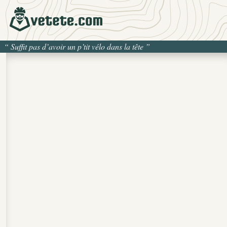
“
Suffit pas d’avoir un p’tit vélo dans la tête
”