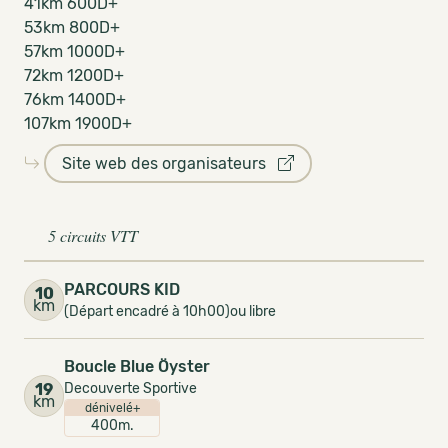
41km 600D+
53km 800D+
57km 1000D+
72km 1200D+
76km 1400D+
107km 1900D+
Site web des organisateurs
5 circuits VTT
PARCOURS KID
10
km
(Départ encadré à 10h00)ou libre
Boucle Blue Öyster
19
Decouverte Sportive
km
dénivelé+
400m.