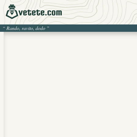
“
Rando, ravito, dodo
”