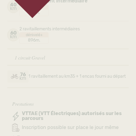
1 ravitaillement intermédiaire
40
dénivelé+
km
547m.
2 ravitaillements intermédiaires
60
dénivelé+
km
896m.
1 circuit Gravel
76
1 ravitaillement au km35 + 1 encas fourni au départ
km
Prestations
VTTAE (VTT Électriques) autorisés sur les
parcours
Inscription possible sur place le jour même