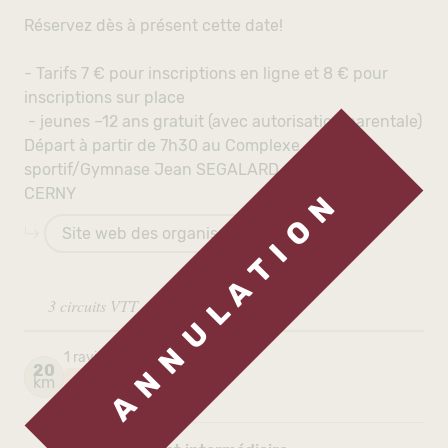
Réservez dès à présent cette date!
- Tarifs 7 € pour inscriptions en ligne et 8 € pour
inscriptions sur place
- jeunes –12 ans gratuit (avec autorisation parentale)
Départ à partir de 7h30 au Complexe
sportif/Gymnase Jean SEGALARD - RN191 - 91590
CERNY
A N N U L A T I O N
Site web des organisateurs
3 circuits VTT
1 ravitaillement intermédiaire
20
dénivelé+
km
300m.