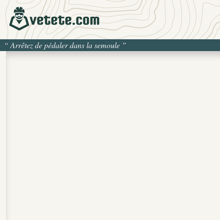
“
Arrêtez de pédaler dans la semoule
”