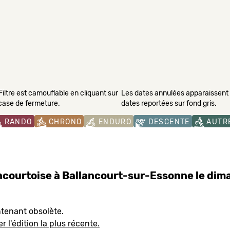
Filtre est camouflable en cliquant sur
Les dates annulées apparaissent s
 case de fermeture.
dates reportées sur fond gris.
RANDO
CHRONO
ENDURO
DESCENTE
AUTR
ncourtoise à Ballancourt-sur-Essonne le di
ntenant obsolète.
r l'édition la plus récente.