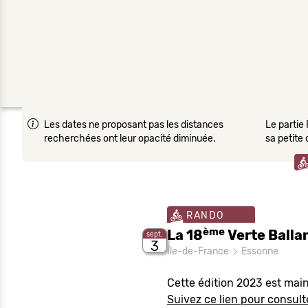
Les dates ne proposant pas les distances
Le partie 
recherchées ont leur opacité diminuée.
sa petite
RANDO
ème
La 18
Verte Balla
sept.
3
Île-de-France
Essonne
Cette édition 2023 est mai
Suivez ce lien pour consulte