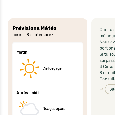
Prévisions Météo
Que tu s
pour le 3 septembre :
mélange 
Nous av
portions
Matin
Si tu so
surpasse
4 Circui
Ciel dégagé
3 circu
Consulte
Si
Après-midi
Nuages épars