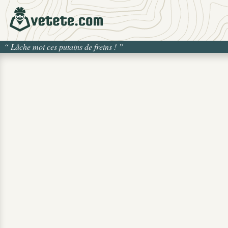
“
Lâche moi ces putains de freins !
”