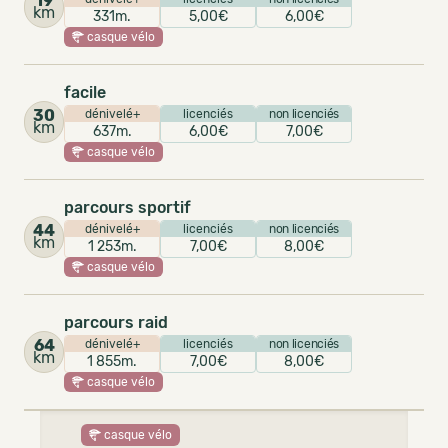
19
km
331m.
5,00€
6,00€
casque vélo
facile
30
dénivelé+
licenciés
non licenciés
km
637m.
6,00€
7,00€
casque vélo
parcours sportif
44
dénivelé+
licenciés
non licenciés
km
1 253m.
7,00€
8,00€
casque vélo
parcours raid
64
dénivelé+
licenciés
non licenciés
km
1 855m.
7,00€
8,00€
casque vélo
casque vélo