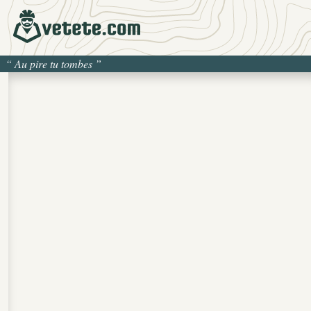
“
Au pire tu tombes
”