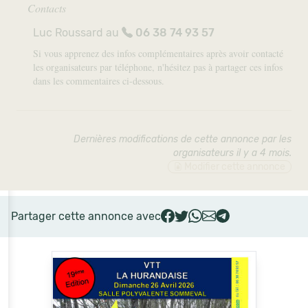
Contacts
Luc Roussard au
06 38 74 93 57
Si vous apprenez des infos complémentaires après avoir contacté
les organisateurs par téléphone, n'hésitez pas à partager ces infos
dans les commentaires ci-dessous.
Dernières modifications de cette annonce par les
organisateurs il y a 4 mois
.
Modifier cette annonce
Partager cette annonce avec