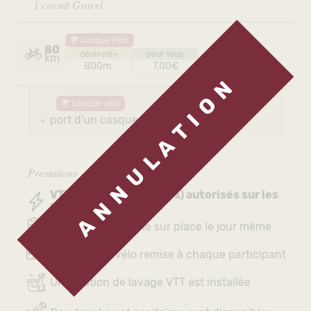
1 circuit Gravel
casque vélo
80
dénivelé+
pour tous
km
800m.
7,00€
A N N U L A T I O N
casque vélo
port d'un casque vélo obligatoire
Prestations
VTTAE (VTT Électriques) autorisés sur les
parcours
Inscription possible sur place le jour même
Une plaque-vélo remise à chaque participant
Une station de lavage VTT est installée