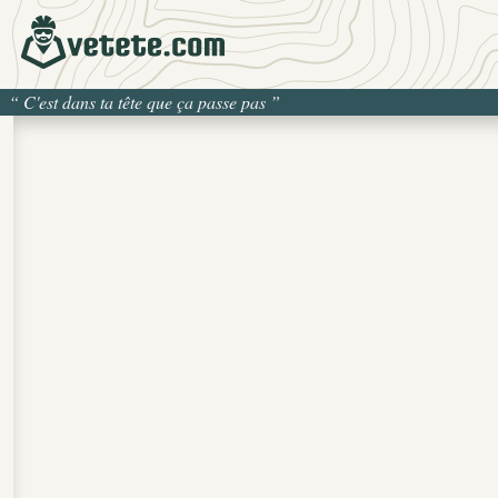
“
C'est dans ta tête que ça passe pas
”