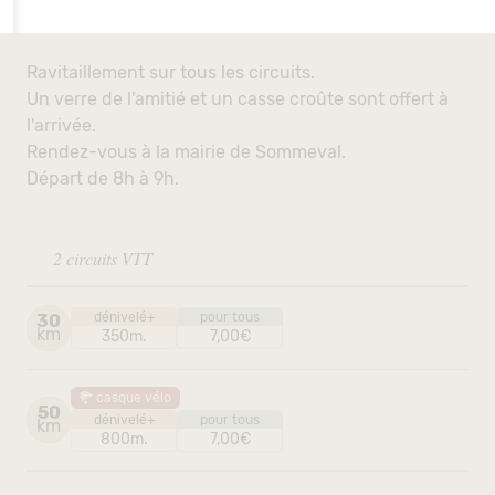
Ravitaillement sur tous les circuits.
Un verre de l'amitié et un casse croûte sont offert à
l'arrivée.
Rendez-vous à la mairie de Sommeval.
Départ de 8h à 9h.
2 circuits VTT
dénivelé+
pour tous
30
km
350m.
7,00€
casque vélo
50
dénivelé+
pour tous
km
800m.
7,00€