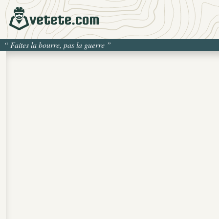
“
Faites la bourre, pas la guerre
”