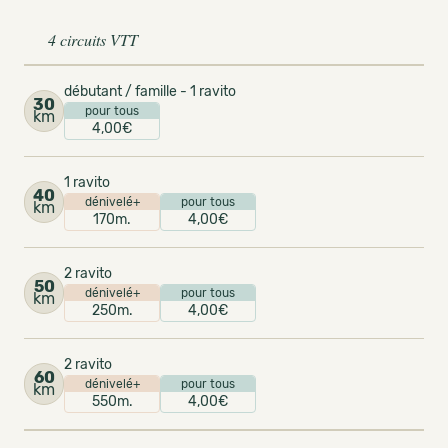
4 circuits VTT
débutant / famille - 1 ravito
30
pour tous
km
4,00€
1 ravito
40
dénivelé+
pour tous
km
170m.
4,00€
2 ravito
50
dénivelé+
pour tous
km
250m.
4,00€
2 ravito
60
dénivelé+
pour tous
km
550m.
4,00€