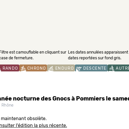
Filtre est camouflable en cliquant sur
Les dates annulées apparaissent s
 case de fermeture.
dates reportées sur fond gris.
RANDO
CHRONO
ENDURO
DESCENTE
AUTR
née nocturne des Gnocs à Pommiers le same
Rhône
t maintenant obsolète.
sulter l'édition la plus récente.