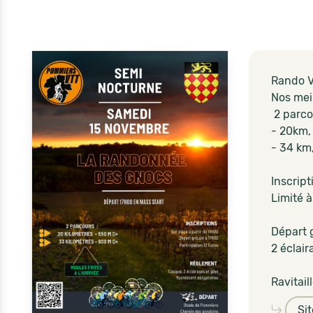
Rando 
Nos mei
2 parco
- 20km,
- 34 km
Inscript
Limité à
Départ 
2 éclair
Ravitail
Si