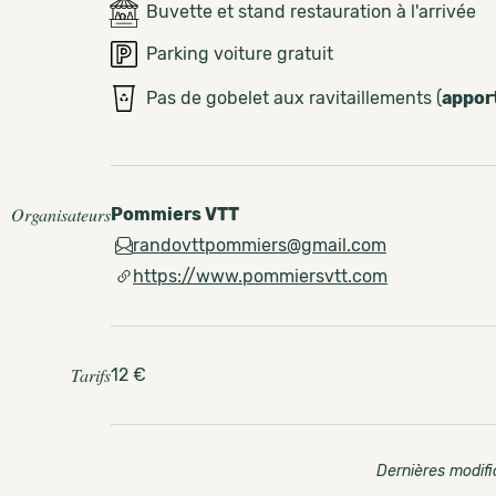
Buvette et stand restauration à l'arrivée
Parking voiture gratuit
Pas de gobelet aux ravitaillements (
appor
Organisateurs
Pommiers VTT
randovttpommiers@gmail.com
https://www.pommiersvtt.com
Tarifs
12 €
Dernières modifi