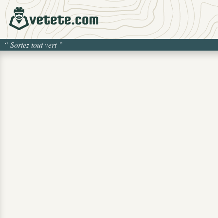
“
Sortez tout vert
”