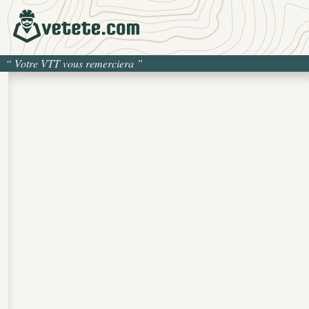
“
Votre VTT vous remerciera
”