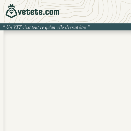
“
Un VTT c'est tout ce qu'un vélo devrait être
”