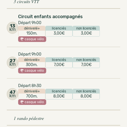
3 circuits VTT
Circuit enfants accompagnés
Départ 9h00
13
dénivelé+
licenciés
non licenciés
km
150m.
3,00€
3,00€
casque vélo
Départ 9h00
dénivelé+
licenciés
non licenciés
27
km
300m.
7,00€
7,00€
casque vélo
Départ 8h30
dénivelé+
licenciés
non licenciés
47
km
700m.
8,00€
8,00€
casque vélo
1 rando pédestre