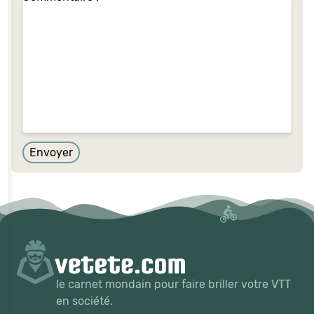
Envoyer
le carnet mondain pour faire briller votre VTT
en société.