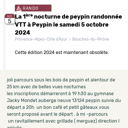
RANDO
ère
La 1
nocturne de peypin randonnée
oct.
5
VTT à Peypin le samedi 5 octobre
2024
Provence-Alpes-Côte d'Azur
Bouches-du-Rhône
Cette édition 2024 est maintenant obsolète.
joli parcours sous les bois de peypin et alentour de
25 km avec de belles vues nocturnes
les inscriptions démarreront à 19 h30 au gymnase
Jacky Mondet auberge neuve 13124 peypin suivie du
départ a 20h un bon café et petit gâteaux vous
seront proposé avant le départ , à mi -parcours
un ravitaillement avec grillade ( merguez) direction l
arrivée