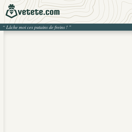
“
Lâche moi ces putains de freins !
”