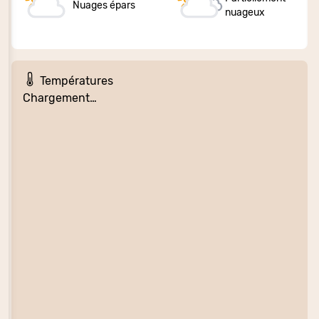
Nuages épars
nuageux
Températures
Chargement…