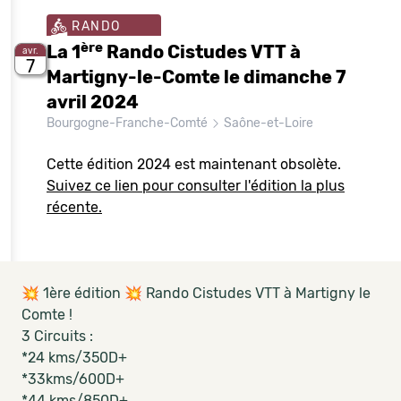
RANDO
ère
La 1
Rando Cistudes VTT à
avr.
7
Martigny-le-Comte le dimanche 7
avril 2024
Bourgogne-Franche-Comté
Saône-et-Loire
Cette édition 2024 est maintenant obsolète.
Suivez ce lien pour consulter l'édition la plus
récente.
💥 1ère édition 💥 Rando Cistudes VTT à Martigny le
Comte !
3 Circuits :
*24 kms/350D+
*33kms/600D+
*44 kms/850D+