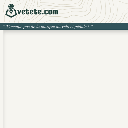
“
T'occupe pas de la marque du vélo et pédale !
”