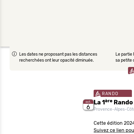
Les dates ne proposant pas les distances
Le partie 
recherchées ont leur opacité diminuée.
sa petite
RANDO
ère
La 1
Rando 
oct.
6
Provence-Alpes-Côt
Cette édition 202
Suivez ce lien pou