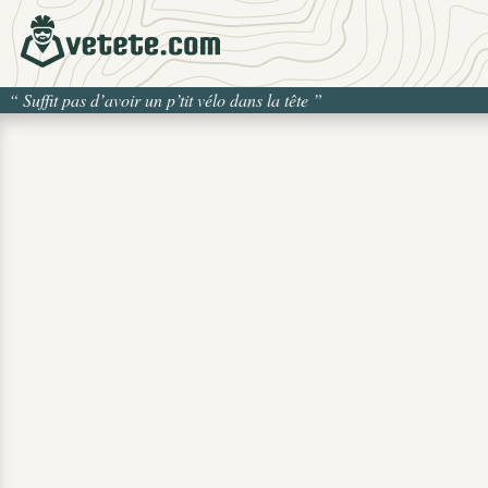
“
Suffit pas d’avoir un p’tit vélo dans la tête
”