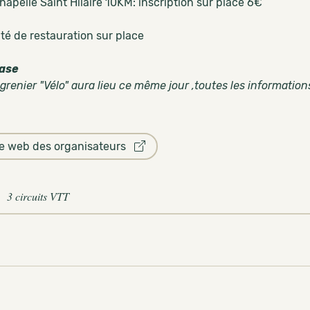
hapelle Saint Hilaire 10KM: inscription sur place 6€
ité de restauration sur place
case
grenier "Vélo" aura lieu ce même jour ,toutes les information
te web des organisateurs
3 circuits VTT