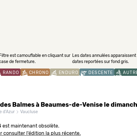
Filtre est camouflable en cliquant sur
Les dates annulées apparaissent s
 case de fermeture.
dates reportées sur fond gris.
RANDO
CHRONO
ENDURO
DESCENTE
AUTR
des Balmes à Beaumes-de-Venise le dimanch
e d'Azur
Vaucluse
4 est maintenant obsolète.
r consulter l'édition la plus récente.