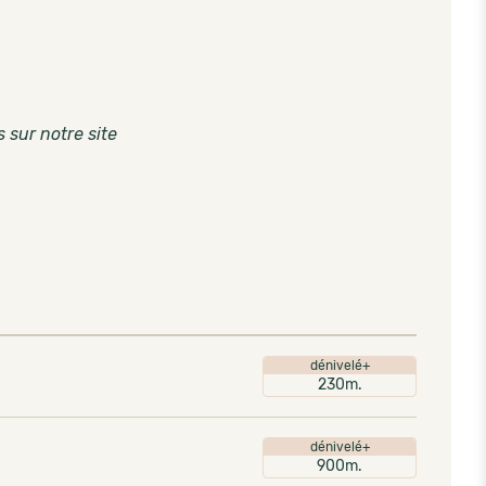
s sur notre site
dénivelé+
230m.
dénivelé+
900m.