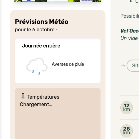
C
Possibil
Prévisions Météo
pour le 6 octobre :
Vel'Oc
Un vide 
Journée entière
Averses de pluie
Si
Températures
Chargement…
12
km
28
km