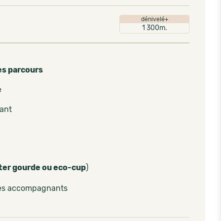
dénivelé+
1 300m.
es parcours
e
pant
ter gourde ou eco-cup
)
les accompagnants