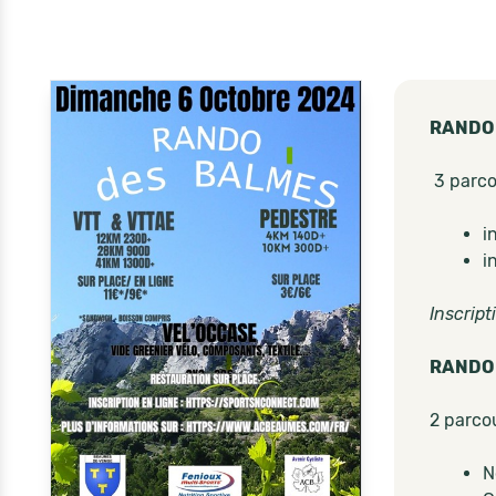
RANDO 
3 parco
i
i
Inscrip
RANDO
2 parco
N