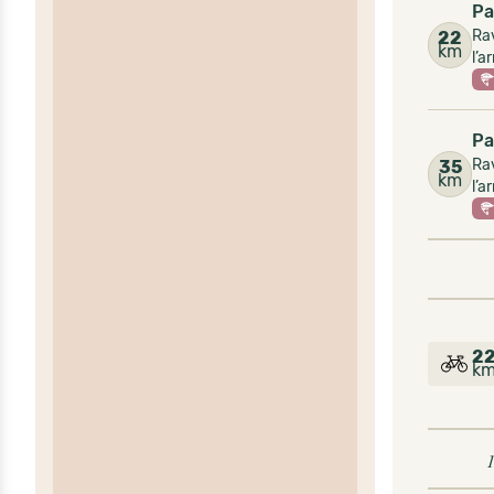
Pa
Rav
22
km
l’a
Pa
Rav
35
km
l’a
2
k
1