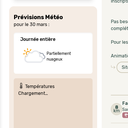
Inscript
Prévisions Météo
Pas beso
pour le 30 mars :
compléte
Journée entière
Pour les
Partiellement
Animati
nuageux
Si
Températures
Chargement…
Fa
8
San
km