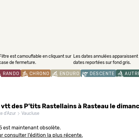
Filtre est camouflable en cliquant sur
Les dates annulées apparaissent s
 case de fermeture.
dates reportées sur fond gris.
RANDO
CHRONO
ENDURO
DESCENTE
AUTR
vtt des P’tits Rastellains à Rasteau le dima
e d'Azur
Vaucluse
5 est maintenant obsolète.
r consulter l'édition la plus récente.