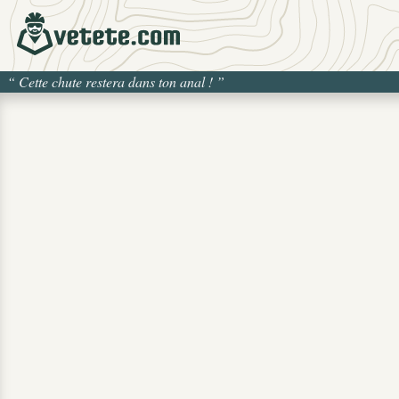
“
Cette chute restera dans ton anal !
”