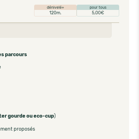
dénivelé+
pour tous
120m.
5,00€
es parcours
e
ter gourde ou eco-cup
)
lement proposés