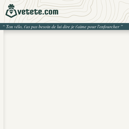
“
Ton vélo, t'as pas besoin de lui dire je t'aime pour l'enfourcher
”