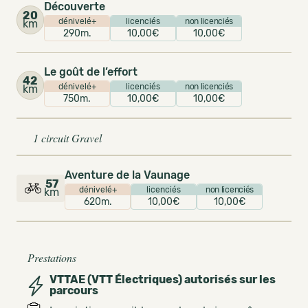
Découverte
20
dénivelé+
licenciés
non licenciés
km
290m.
10,00€
10,00€
Le goût de l’effort
42
dénivelé+
licenciés
non licenciés
km
750m.
10,00€
10,00€
1 circuit Gravel
Aventure de la Vaunage
57
dénivelé+
licenciés
non licenciés
km
620m.
10,00€
10,00€
Prestations
VTTAE (VTT Électriques) autorisés sur les
parcours