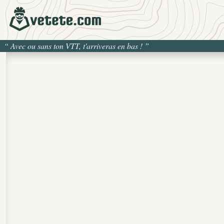
“
Avec ou sans ton VTT, t'arriveras en bas !
”