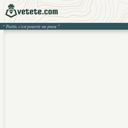
“
Partir, c'est pourrir un pneu
”