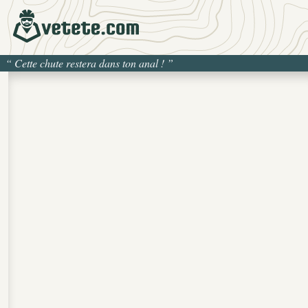
“
Cette chute restera dans ton anal !
”