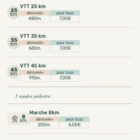
VTT 25 km
25
dénivelé+
pour tous
km
480m.
7,00€
VTT 35 km
35
dénivelé+
pour tous
km
665m.
7,00€
VTT 45 km
45
dénivelé+
pour tous
km
915m.
7,00€
3 randos pédestre
Marche 8km
8
dénivelé+
pour tous
km
200m.
6,00€