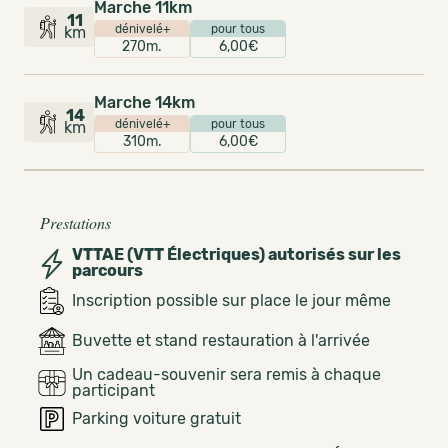
Marche 11km
11
dénivelé+
pour tous
km
270m.
6,00€
Marche 14km
14
dénivelé+
pour tous
km
310m.
6,00€
Prestations
VTTAE (VTT Électriques) autorisés sur les
parcours
Inscription possible sur place le jour même
Buvette et stand restauration à l'arrivée
Un cadeau-souvenir sera remis à chaque
participant
Parking voiture gratuit