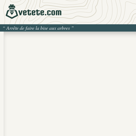
“
Arrête de faire la bise aux arbres
”