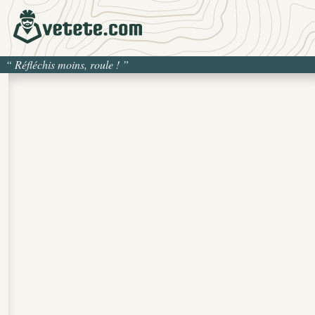
“
Réfléchis moins, roule !
”