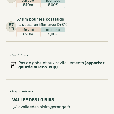
dénivelé+
pour tous
540m.
5,00€
57 km pour les costauds
57
mais aussi un 51km avec D+810
km
dénivelé+
pour tous
890m.
5,00€
Prestations
Pas de gobelet aux ravitaillements (
apporter
gourde ou eco-cup
)
Organisateurs
VALLEE DES LOISIRS
lavalleedesloisirs@orange.fr