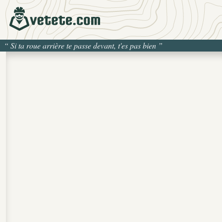
“
Si ta roue arrière te passe devant, t'es pas bien
”