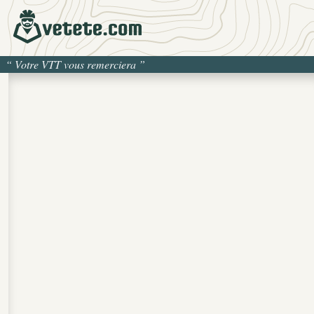
“
Votre VTT vous remerciera
”