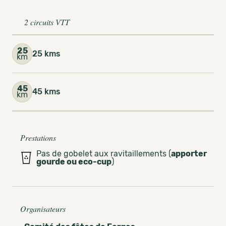
2 circuits VTT
25
25 kms
km
45
45 kms
km
Prestations
Pas de gobelet aux ravitaillements (
apporter
gourde ou eco-cup
)
Organisateurs