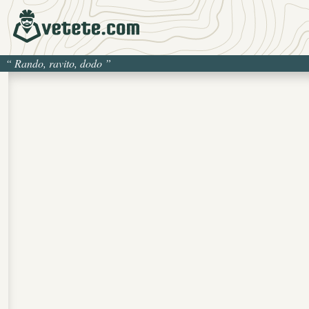
“
Rando, ravito, dodo
”