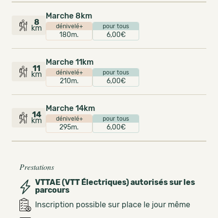
Marche 8km
8
dénivelé+
pour tous
km
180m.
6,00€
Marche 11km
11
dénivelé+
pour tous
km
210m.
6,00€
Marche 14km
14
dénivelé+
pour tous
km
295m.
6,00€
Prestations
VTTAE (VTT Électriques) autorisés sur les
parcours
Inscription possible sur place le jour même