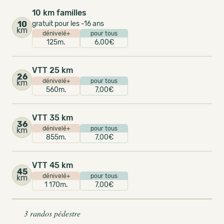
10 km familles
10
gratuit pour les -16 ans
km
dénivelé+
pour tous
125m.
6,00€
VTT 25 km
26
dénivelé+
pour tous
km
560m.
7,00€
VTT 35 km
36
dénivelé+
pour tous
km
855m.
7,00€
VTT 45 km
45
dénivelé+
pour tous
km
1 170m.
7,00€
3 randos pédestre