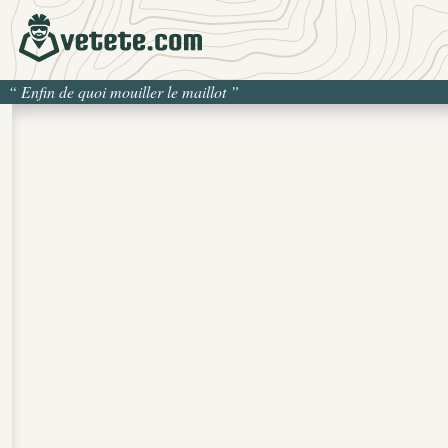
“
Enfin de quoi mouiller le maillot
”