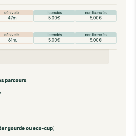
dénivelé+
licenciés
non licenciés
47m.
5,00€
5,00€
dénivelé+
licenciés
non licenciés
61m.
5,00€
5,00€
es parcours
e
ter gourde ou eco-cup
)