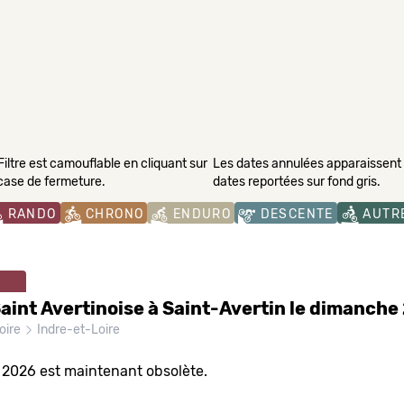
Filtre est camouflable en cliquant sur
Les dates annulées apparaissent s
 case de fermeture.
dates reportées sur fond gris.
RANDO
CHRONO
ENDURO
DESCENTE
AUTR
aint Avertinoise à Saint-Avertin le dimanch
oire
Indre-et-Loire
n 2026 est maintenant obsolète.