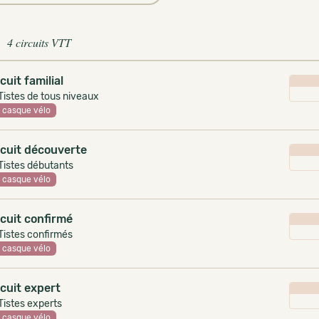
4 circuits VTT
rcuit familial
istes de tous niveaux
casque vélo
rcuit découverte
Tistes débutants
casque vélo
rcuit confirmé
Tistes confirmés
casque vélo
rcuit expert
Tistes experts
casque vélo