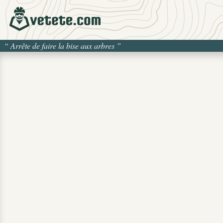
“
Arrête de faire la bise aux arbres
”