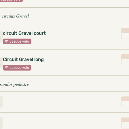
2 circuits Gravel
circuit Gravel court
2
m
casque vélo
Circuit Gravel long
0
m
casque vélo
 randos pédestre
m
0
m