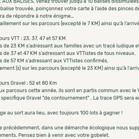
AUX BALISES, venez trouver jusqu’à 10 balises dissimulées 
balise trouvée, poinçonnez votre carte à l’aide des pinces d
ra de répondre à notre énigme…
aillement sur les parcours (excepté le 7 KM) ainsi qu’à l’arriv
ours VTT : 23, 37, 47 et 57 KM
s de 23 KM s’adressant aux familles avec un tracé ludique et
s de 37 et 47 KM s’adressant aux VTTistes de tous niveaux.
s de 57 KM s’adressant aux VTTistes confirmés.
lement (s) sur les parcours (excepté le 23 KM) ainsi qu’à l’arri
ours Gravel : 52 et 80 Km
x parcours cette année, ils sont en partis commun avec le V
 specifique Gravel "de contournement" . La trace GPS sera e
age au sort aura lieu, avec toujours 100 lots à gagner !
 précédemment, dans une démarche écologique nous suppri
lements. Pensez bien à venir avec votre gobelet.