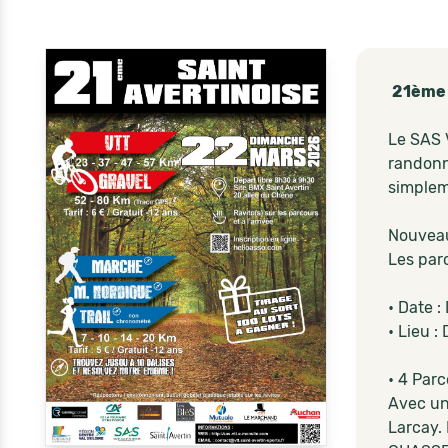
21ème
Le
SAS 
randonn
simplem
Nouveau
Les parc
• Date 
• Lieu :
• 4 Par
Avec un
Larcay.