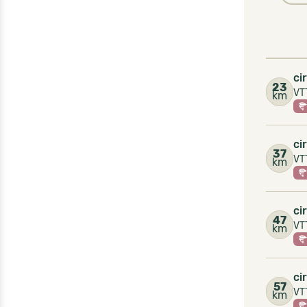
ci
23
VTT
km
ci
37
VT
km
ci
47
VT
km
ci
57
VT
km