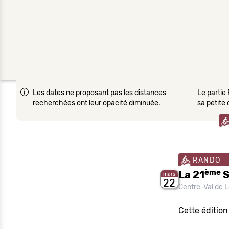
Les dates ne proposant pas les distances
Le partie 
recherchées ont leur opacité diminuée.
sa petite
RANDO
ème
La 21
S
mars
22
Centre-Val de L
Cette éditio