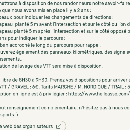
mettrons à disposition de nos randonneurs notre savoir-fair
que nous avons mis en place il y a 2 ans :
peaux pour indiquer les changements de directions :
au planté 5 m avant l’intersection et sur le côté ou l’on do
au planté 5 m après l’intersection et sur le côté opposé po
ns pour indiquer le parcours :
 accroché le long du parcours pour rappel.
ouverez également des panneaux kilométriques, des signal
issements…
ation de lavage des VTT sera mise à disposition.
t libre de 8H30 à 9H30. Prenez vos dispositions pour arrive
s VTT / GRAVEL : 6€. Tarifs MARCHE / M. NORDIQUE / TRAIL : 5
ription en ligne est à privilégier : https://www.helloasso.com
tout renseignement complémentaire, n'hésitez pas à nous con
sports.fr
te web des organisateurs