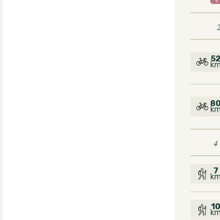
5
k
8
k
4
7
k
1
k