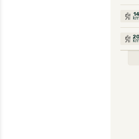
1
k
2
k