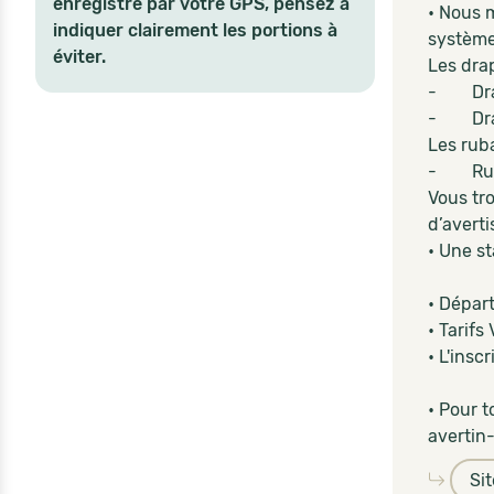
enregistré par votre GPS, pensez à
• Nous 
indiquer clairement les portions à
système 
éviter.
Les dra
- Drape
- Drape
Les ruba
- Ruban
Vous tr
d’avert
• Une st
• Dépar
• Tarif
• L'insc
• Pour 
avertin-
Si