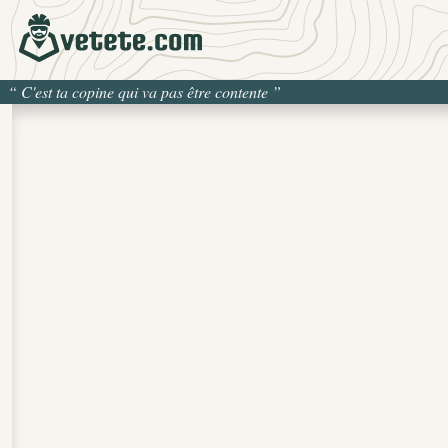
“
C'est ta copine qui va pas être contente
”