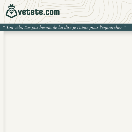
“
Ton vélo, t'as pas besoin de lui dire je t'aime pour l'enfourcher
”