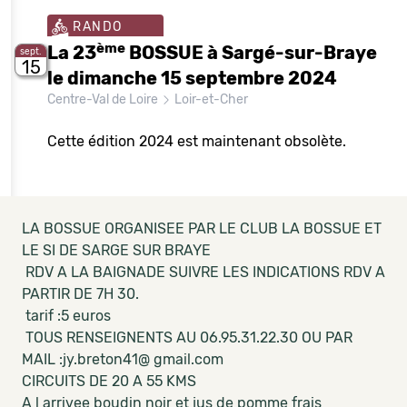
RANDO
ème
La 23
BOSSUE à Sargé-sur-Braye
sept.
15
le dimanche 15 septembre 2024
Centre-Val de Loire
Loir-et-Cher
Cette édition 2024 est maintenant obsolète.
LA BOSSUE ORGANISEE PAR LE CLUB LA BOSSUE ET
LE SI DE SARGE SUR BRAYE
RDV A LA BAIGNADE SUIVRE LES INDICATIONS RDV A
PARTIR DE 7H 30.
tarif :5 euros
TOUS RENSEIGNENTS AU 06.95.31.22.30 OU PAR
MAIL :jy.breton41@ gmail.com
CIRCUITS DE 20 A 55 KMS
A l arrivee boudin noir et jus de pomme frais