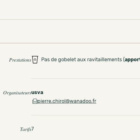
Prestations
Pas de gobelet aux ravitaillements (
appor
Organisateurs
usva
pierre.chirol@wanadoo.fr
Tarifs
7