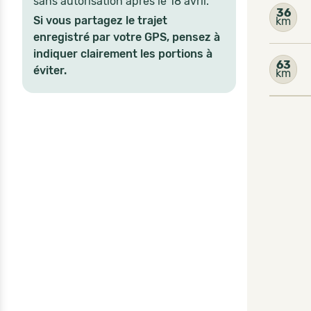
sans autorisation après le 18 avril.
36
Si vous partagez le trajet
km
enregistré par votre GPS, pensez à
indiquer clairement les portions à
63
éviter.
km