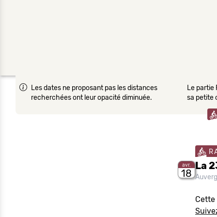
Les dates ne proposant pas les distances
Le partie 
recherchées ont leur opacité diminuée.
sa petite
R
La 2
avr.
18
Auver
Cette
Suivez