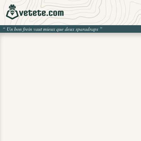
“
Un bon frein vaut mieux que deux sparadraps
”