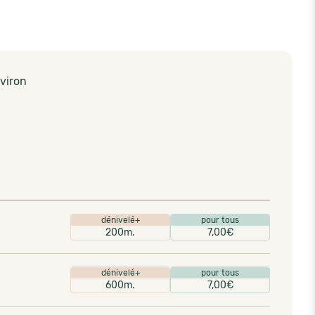
viron
dénivelé+
pour tous
200m.
7,00€
dénivelé+
pour tous
600m.
7,00€