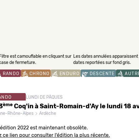
Filtre est camouflable en cliquant sur
Les dates annulées apparaissent s
 case de fermeture.
dates reportées sur fond gris.
RANDO
CHRONO
ENDURO
DESCENTE
AUTR
ANDO
LUNDI DE PÂQUES
ème
3
Coq'in à Saint-Romain-d'Ay le lundi 18 a
gne-Rhône-Alpes
Ardèche
 édition 2022 est maintenant obsolète.
 ce lien pour consulter l'édition la plus récente.