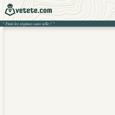
“
Finis les régimes sans selle !
”