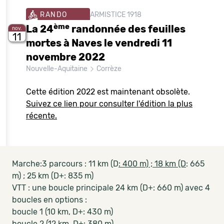
RANDO
ARMISTICE 1918
ème
La 24
randonnée des feuilles
nov.
11
mortes à Naves le vendredi 11
novembre 2022
Nouvelle-Aquitaine
Corrèze
Cette édition 2022 est maintenant obsolète.
Suivez ce lien pour consulter l'édition la plus
récente.
Marche:3 parcours : 11 km (D
: 400 m) ; 18 km (D
: 665
m) ; 25 km (D+: 835 m)
VTT : une boucle principale 24 km (D+: 660 m) avec 4
boucles en options :
boucle 1 (10 km, D+: 430 m)
boucle 2 (12 km, D+: 380 m)