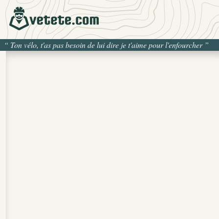
“
Ton vélo, t'as pas besoin de lui dire je t'aime pour l'enfourcher
”