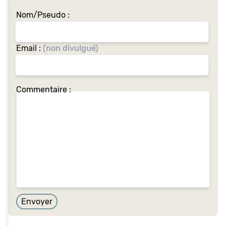
Nom/Pseudo :
Email :
(non divulgué)
Si
Commentaire :
vous
êtes
un
Humain
vrai
de
vrai,
ignorez
ce
Envoyer
champ: