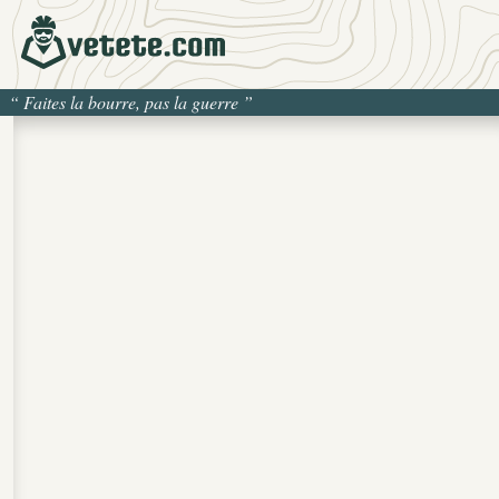
“
Faites la bourre, pas la guerre
”