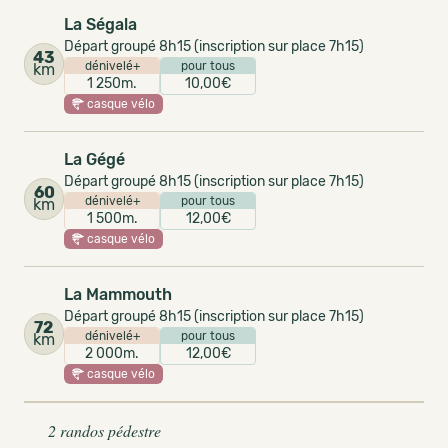
La Ségala
Départ groupé 8h15 (inscription sur place 7h15)
43
dénivelé+
pour tous
km
1 250m.
10,00€
casque vélo
La Gégé
Départ groupé 8h15 (inscription sur place 7h15)
60
dénivelé+
pour tous
km
1 500m.
12,00€
casque vélo
La Mammouth
Départ groupé 8h15 (inscription sur place 7h15)
72
dénivelé+
pour tous
km
2 000m.
12,00€
casque vélo
2 randos pédestre