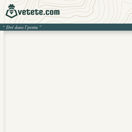
“
Dré dans l’pentu
”