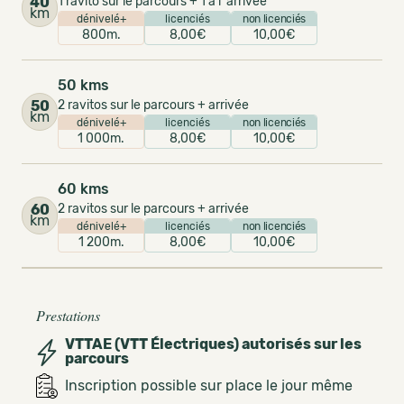
40
1 ravito sur le parcours + 1 a l' arrivée
km
dénivelé+
licenciés
non licenciés
800m.
8,00€
10,00€
50 kms
50
2 ravitos sur le parcours + arrivée
km
dénivelé+
licenciés
non licenciés
1 000m.
8,00€
10,00€
60 kms
60
2 ravitos sur le parcours + arrivée
km
dénivelé+
licenciés
non licenciés
1 200m.
8,00€
10,00€
Prestations
VTTAE (VTT Électriques) autorisés sur les
parcours
Inscription possible sur place le jour même