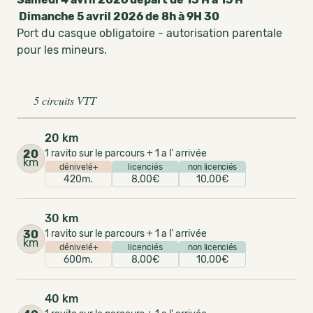
Dimanche 5 avril 2026 de 8h à 9H 30
Port du casque obligatoire - autorisation parentale
pour les mineurs.
5 circuits VTT
20 km
20
1 ravito sur le parcours + 1 a l' arrivée
km
dénivelé+
licenciés
non licenciés
420m.
8,00€
10,00€
30 km
30
1 ravito sur le parcours + 1 a l' arrivée
km
dénivelé+
licenciés
non licenciés
600m.
8,00€
10,00€
40 km