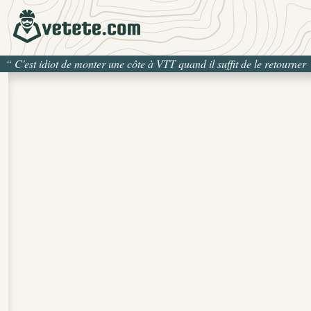
“
C'est idiot de monter une côte à VTT quand il suffit de le retourner
pour la descendre
”