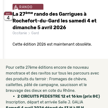
RANDO
ème
La 27
rando des Garrigues à
avr.
4
Rochefort-du-Gard les samedi 4 et
dimanche 5 avril 2026
Occitanie
Gard
Cette édition 2026 est maintenant obsolète.
Pour cette 27ème éditions encore de nouveau
monotrace et des ravitos sur tous les parcours avec
des produits du terroir : Fromages de chèvre,
caillettes, pâté de campagne, saucisson et le
breuvage des dieux en cote du Rhône.
2 CIRCUITS PEDESTRE 12 et 16 km (prix 8€)
Inscription, départ et arrivée Salle J. GALIA
Samedi 4 avril 2026 départ de 13 H à 15 H