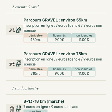
2 circuits Gravel
Parcours GRAVEL : environ 55km
Inscription en ligne : 7 euros licencié / 9 euros non
55
licencié
km
dénivelé+
licenciés
non licenciés
460m.
9,00€
11,00€
Parcours GRAVEL : environ 75km
Inscription en ligne : 7 euros licencié / 9 euros non
75
licencié
km
dénivelé+
licenciés
non licenciés
710m.
9,00€
11,00€
1 rando pédestre
8-13-18 km (marche)
18
7 euros en ligne / 9 euros sur place
km
pour tous