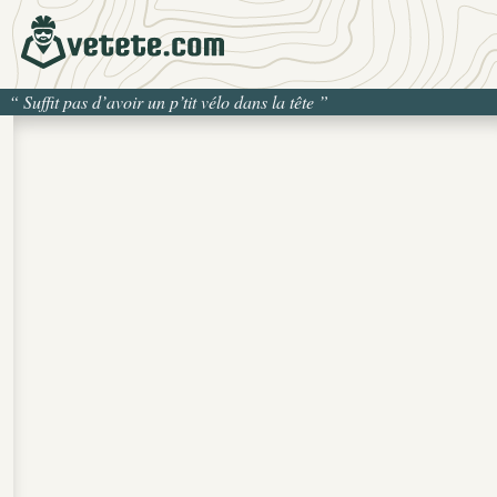
“
Suffit pas d’avoir un p’tit vélo dans la tête
”