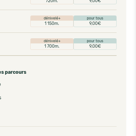
720m.
9,00€
dénivelé+
pour tous
1 150m.
9,00€
dénivelé+
pour tous
1 700m.
9,00€
es parcours
e
s