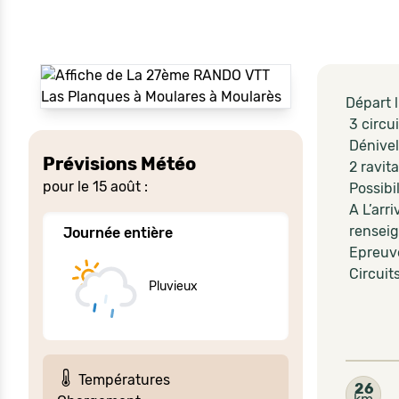
Départ 
3 circu
Dénivel
Prévisions Météo
2 ravit
pour le 15 août :
Possibil
A L’arri
renseig
Journée entière
Epreuve
Circuits
Pluvieux
Températures
26