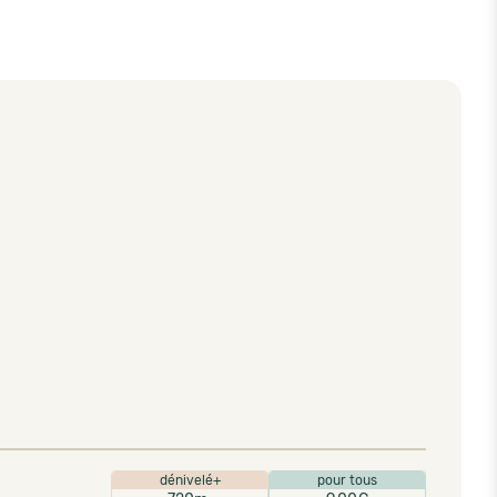
dénivelé+
pour tous