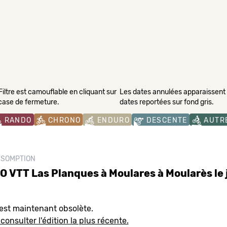
Filtre est camouflable en cliquant sur
Les dates annulées apparaissent s
 case de fermeture.
dates reportées sur fond gris.
RANDO
CHRONO
ENDURO
DESCENTE
AUTR
SOMPTION
 VTT Las Planques à Moulares à Moularès le 
est maintenant obsolète.
consulter l'édition la plus récente.