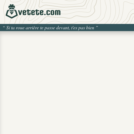
“
Si ta roue arrière te passe devant, t'es pas bien
”