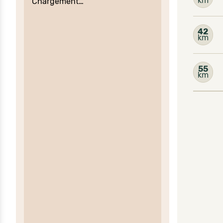
km
Chargement…
42
km
55
km