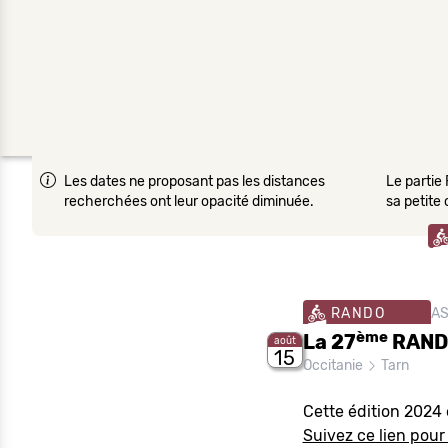
Les dates ne proposant pas les distances
Le partie 
recherchées ont leur opacité diminuée.
sa petite
RANDO
AS
ème
La 27
RANDO
août
15
Occitanie
Tarn
Cette édition 2024 
Suivez ce lien pour 