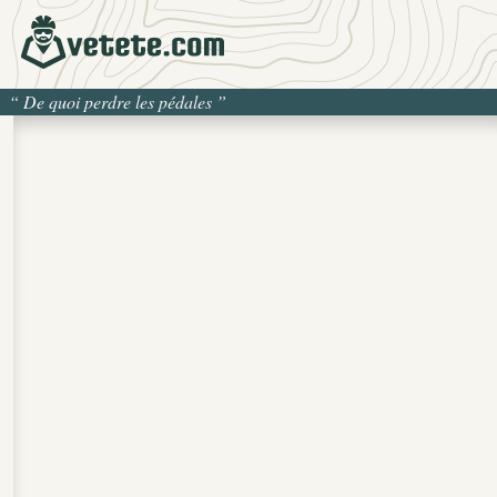
“
De quoi perdre les pédales
”