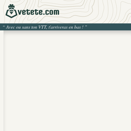
“
Avec ou sans ton VTT, t'arriveras en bas !
”