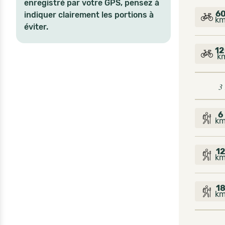
enregistré par votre GPS, pensez à
6
indiquer clairement les portions à
k
éviter.
12
k
3
6
k
1
k
1
k