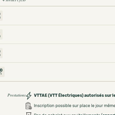
0
m
0
m
0
m
0
m
Prestations
VTTAE (VTT Électriques) autorisés sur l
Inscription possible sur place le jour mêm