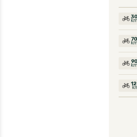
3
k
7
k
9
k
12
k