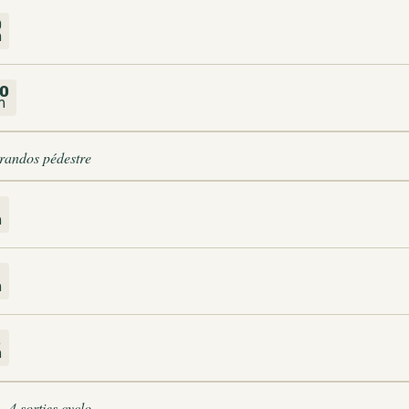
0
m
0
m
 randos pédestre
m
2
m
8
m
4 sorties cyclo