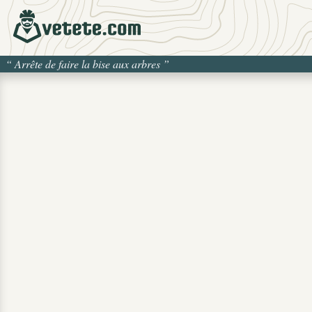
“
Arrête de faire la bise aux arbres
”