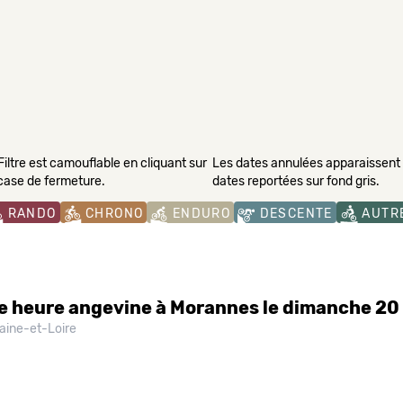
Filtre est camouflable en cliquant sur
Les dates annulées apparaissent s
 case de fermeture.
dates reportées sur fond gris.
RANDO
CHRONO
ENDURO
DESCENTE
AUTR
 heure angevine à Morannes le dimanche 2
ine-et-Loire