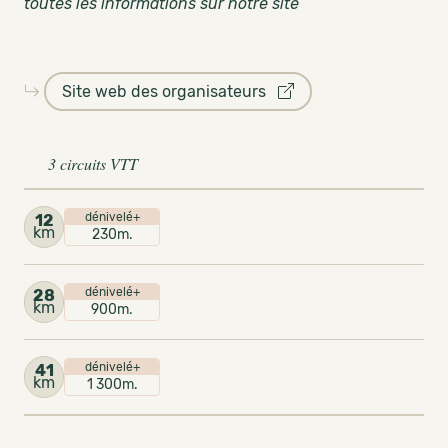
toutes les informations sur notre site
Site web des organisateurs
3 circuits VTT
dénivelé+
12
km
230m.
dénivelé+
28
km
900m.
dénivelé+
41
km
1 300m.