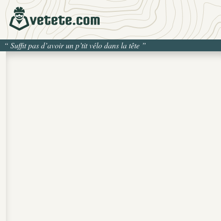
“
Suffit pas d’avoir un p’tit vélo dans la tête
”