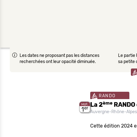
Les dates ne proposant pas les distances
Le partie 
recherchées ont leur opacité diminuée.
sa petite
RANDO
ème
La 2
RANDO d
sept.
er
1
Auvergne-Rhône-Alpe
Cette édition 2024 