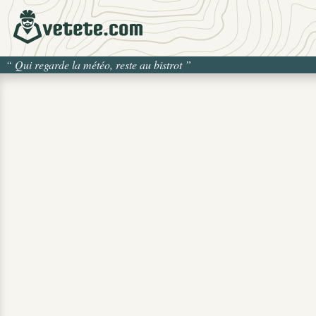
“
Qui regarde la météo, reste au bistrot
”