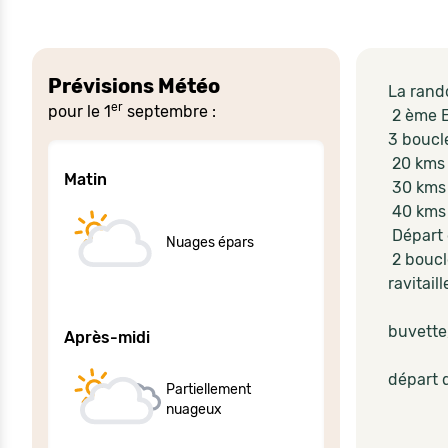
Prévisions Météo
La rand
er
pour le 1
septembre :
2 ème E
3 boucl
20 kms
Matin
30 kms
40 km
Départ 
Nuages épars
2 boucl
ravitail
buvette,
Après-midi
départ 
Partiellement
nuageux