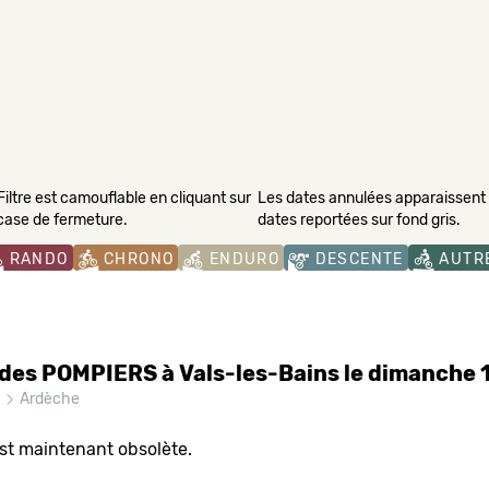
Filtre est camouflable en cliquant sur
Les dates annulées apparaissent s
 case de fermeture.
dates reportées sur fond gris.
RANDO
CHRONO
ENDURO
DESCENTE
AUTR
es POMPIERS à Vals-les-Bains le dimanche 
s
Ardèche
est maintenant obsolète.