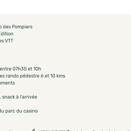
o des Pompiers
dition
es VTT
s
entre 07h30 et 10h
es rando pédestre 6 et 10 kms
lements
 snack à l'arrivée
du parc du casino