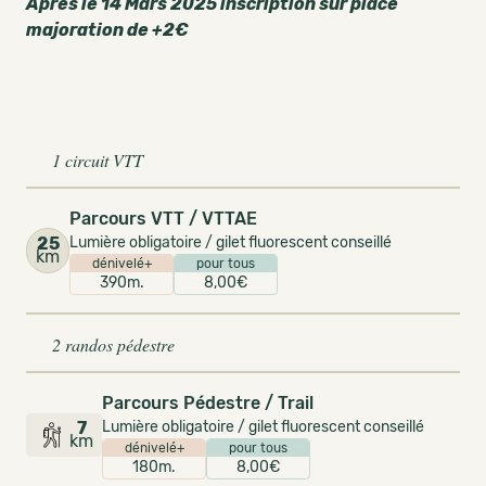
Après le 14 Mars 2025 inscription sur place
majoration de +2€
1 circuit VTT
Parcours VTT / VTTAE
25
Lumière obligatoire / gilet fluorescent conseillé
km
dénivelé+
pour tous
390m.
8,00€
2 randos pédestre
Parcours Pédestre / Trail
7
Lumière obligatoire / gilet fluorescent conseillé
km
dénivelé+
pour tous
180m.
8,00€