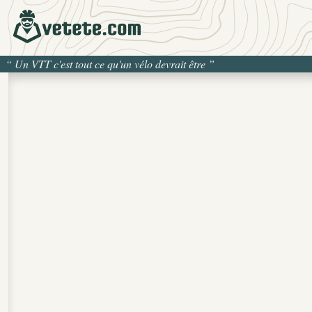
“
Un VTT c'est tout ce qu'un vélo devrait être
”