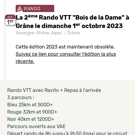
RANDO
ème
La 2
Rando VTT "Bois de la Dame" à
oct.
er
1
er
Grâne le dimanche 1
octobre 2023
Auvergne-Rhône-Alpes
Drôme
Cette édition 2023 est maintenant obsolète.
Suivez ce lien pour consulter l'édition la plus
récente.
Rando VTT avec Ravito + Repas à l’arrivée
3 parcours :
Bleu 25km et 500D+
Rouge 32km et 900D+
Noir 40km et 1200D+
Parcours ouverts aux VAE
Départ rando de 8h jusqu’à 9h30
(maxi pour le circuit