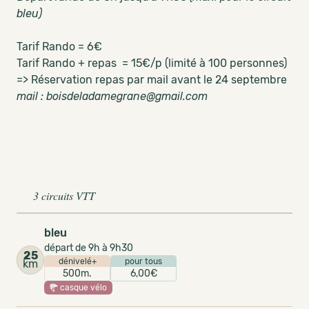
bleu)
Tarif Rando = 6€
Tarif Rando + repas = 15€/p (limité à 100 personnes)
=> Réservation repas par mail avant le 24 septembre
mail : boisdeladamegrane@gmail.com
3 circuits VTT
bleu
départ de 9h à 9h30
25
dénivelé+
pour tous
km
500m.
6,00€
casque vélo