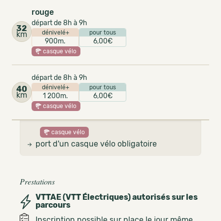
rouge
départ de 8h à 9h
32
dénivelé+
pour tous
km
900m.
6,00€
casque vélo
départ de 8h à 9h
dénivelé+
pour tous
40
km
1 200m.
6,00€
casque vélo
casque vélo
port d'un casque vélo obligatoire
Prestations
VTTAE (VTT Électriques) autorisés sur les
parcours
Inscription possible sur place le jour même