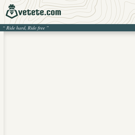
“
Ride hard, Ride free
”