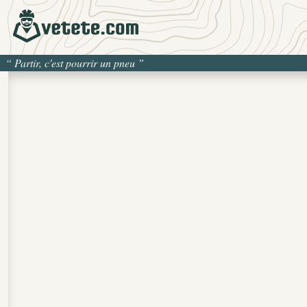
“
Partir, c'est pourrir un pneu
”