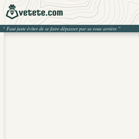
“
Faut juste éviter de se faire dépasser par sa roue arrière
”