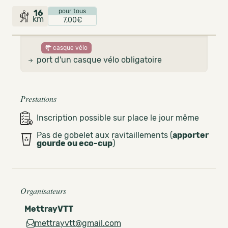
pour tous
16
km
7,00€
casque vélo
port d'un casque vélo obligatoire
Prestations
Inscription possible sur place le jour même
Pas de gobelet aux ravitaillements (
apporter
gourde ou eco-cup
)
Organisateurs
MettrayVTT
mettrayvtt@gmail.com