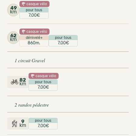
casque vélo
49
pour tous
km
7,00€
casque vélo
62
dénivelé+
pour tous
km
860m.
7,00€
1 circuit Gravel
casque vélo
82
pour tous
km
7,00€
2 randos pédestre
pour tous
9
km
7,00€