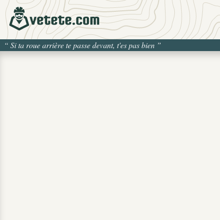
“
Si ta roue arrière te passe devant, t'es pas bien
”