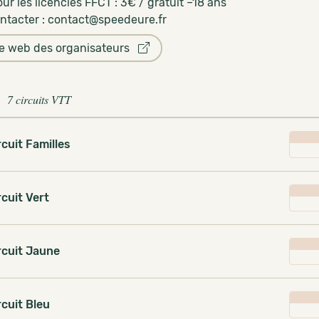
our les licenciés FFCT : 3€ / gratuit –18 ans
ntacter : contact@speedeure.fr
te web des organisateurs
7 circuits VTT
rcuit Familles
rcuit Vert
rcuit Jaune
rcuit Bleu