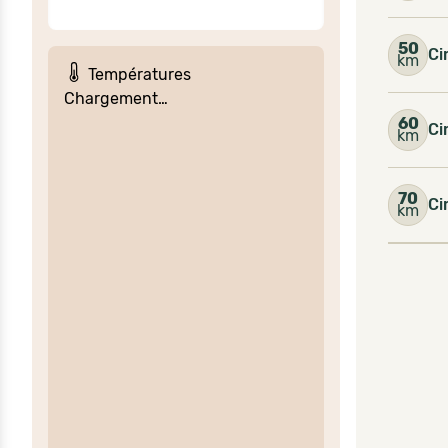
50
Ci
km
Températures
Chargement…
60
Ci
km
70
Ci
km