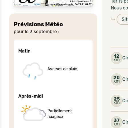
Tarifs p
Nous co
Si
Prévisions Météo
pour le 3 septembre :
Matin
12
Ci
km
Averses de pluie
20
Ci
km
Après-midi
25
Ci
km
Partiellement
nuageux
37
Ci
km