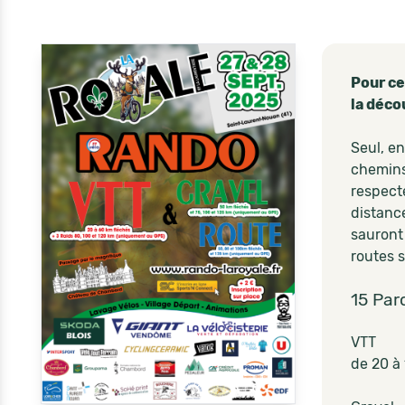
Pour ce
la déco
Seul, en
chemins,
respecte
distanc
sauront
routes 
15 Par
VTT
de 20 à