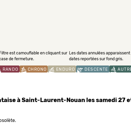
Filtre est camouflable en cliquant sur
Les dates annulées apparaissent s
 case de fermeture.
dates reportées sur fond gris.
RANDO
CHRONO
ENDURO
DESCENTE
AUTR
ntaise à Saint-Laurent-Nouan les samedi 27
bsolète.