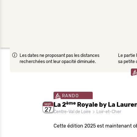
Les dates ne proposant pas les distances
Le partie 
recherchées ont leur opacité diminuée.
sa petite
RANDO
ème
La 2
Royale by La Laure
sept.
27
Centre-Val de Loire
Loir-et-Cher
Cette édition 2025 est maintenant o