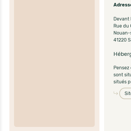
Adress
Devant 
Rue du
Nouan-s
41220 S
Héber
Pensez 
sont sit
situés p
Si