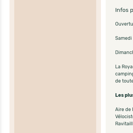
Infos 
Ouvertu
Samedi 
Dimanch
La Royal
camping
de tout
Les plu
Aire de
Vélocist
Ravitai