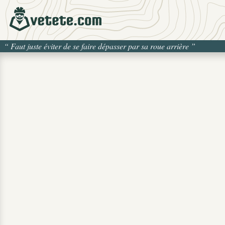
“
Faut juste éviter de se faire dépasser par sa roue arrière
”