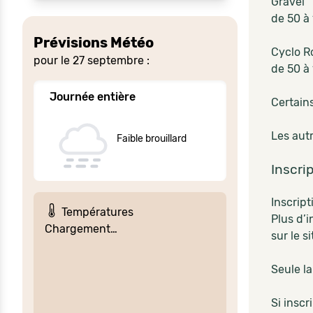
Gravel
de 50 à
Prévisions Météo
Cyclo R
pour le 27 septembre :
de 50 à
Journée entière
Certain
Les autr
Faible brouillard
Inscri
Inscript
Températures
Plus d’i
Chargement…
sur le s
Seule la
Si inscr