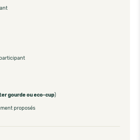
pant
participant
ter gourde ou eco-cup
)
lement proposés