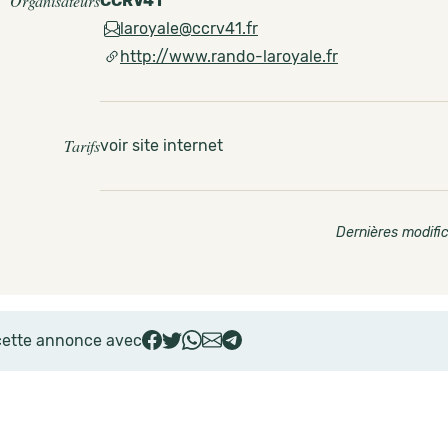
Organisateurs
CCRV41
laroyale@ccrv41.fr
http://www.rando-laroyale.fr
Tarifs
voir site internet
Dernières modific
cette annonce avec